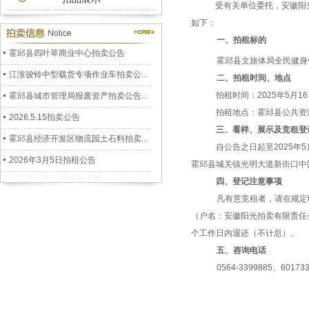
受有关单位委托，安徽阳
公务车拍卖公告
如下：
2026.7.3拍卖公告
一、
拍
租
标的
霍邱县四叶草商业中心拍卖公告
霍邱县文旅体局全民健身
江淮骏铃中型载货专项作业车拍卖公...
二、拍租时间、地点
霍邱县城市管理局报废资产拍卖公告...
拍租
时间：
20
25年5月1
拍租地点：霍邱县
公共资
2026.5.15拍卖公告
三、看样、展示及竞
租
登
霍邱县经济开发区物流园土石料拍卖...
自公告之日起至
20
25年5
2026年3月5日拍租公告
霍邱县城关镇
光明大道新街口中
2026年1月22日拍卖公告
四、
登记
注意事项
六安市裕安区人民政府储备二氧化硫...
凡有意竞租者，请在规定
（户名：安徽阳光拍卖有限责任公司
安徽阳光拍卖公司拍卖公告2025.12....
个工作日内退还（不计息）。
孟集镇徐郢移民安置小区房屋拍卖公...
五、咨询电话
霍邱县冯井镇返乡创业园仓库拍租公...
0564-3399885、60173
霍邱县乌龙镇跑马岗村杨树拍卖公告...
霍邱县嘉利卧阳河畔房屋拍卖公告