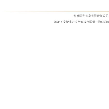
霍邱县原盛景宾馆商住楼拍租公告
霍邱县城市管理局资产拍租公告
安徽阳光拍卖有限责任公司 All Ri
2025年11月7日拍卖公告
地址：安徽省六安市解放路国贸一期6#楼6M-14室 
霍邱县锦绣新天地、锦绣新世界商业...
拍租公告2025.0919
公务车拍卖公告
2026.7.3拍卖公告
霍邱县四叶草商业中心拍卖公告
江淮骏铃中型载货专项作业车拍卖公...
霍邱县城市管理局报废资产拍卖公告...
2026.5.15拍卖公告
霍邱县经济开发区物流园土石料拍卖...
2026年3月5日拍租公告
2026年1月22日拍卖公告