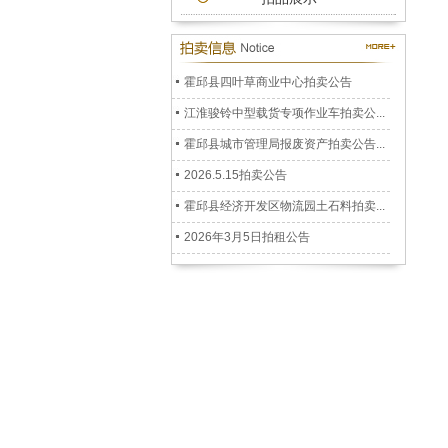
公务车拍卖公告
2026.7.3拍卖公告
霍邱县四叶草商业中心拍卖公告
江淮骏铃中型载货专项作业车拍卖公...
霍邱县城市管理局报废资产拍卖公告...
2026.5.15拍卖公告
霍邱县经济开发区物流园土石料拍卖...
2026年3月5日拍租公告
2026年1月22日拍卖公告
六安市裕安区人民政府储备二氧化硫...
安徽阳光拍卖公司拍卖公告2025.12....
孟集镇徐郢移民安置小区房屋拍卖公...
霍邱县冯井镇返乡创业园仓库拍租公...
霍邱县乌龙镇跑马岗村杨树拍卖公告...