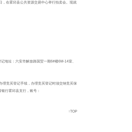
5日，在霍邱县公共资源交易中心举行拍卖会。现就
。
登记地址：六安市解放路国贸一期6#
楼
6M-14室
、
办理竞买登记手续，办理竞买登记时须交纳竞买保
蓄银行霍邱县支行，账号：
↑TOP