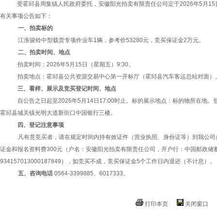
受霍邱县周集镇人民政府委托，安徽阳光拍卖有限责任公司定于2026年5月1
有关事项公告如下：
一、
拍
卖
标的
江淮骏铃中型载货专项作业车
1辆
，
参考价
53280
元
，竞买保证金
2万元。
二、拍卖时间、地点
拍卖
时间：
20
26年5月15日（星期五）9:30。
拍卖地点：霍邱县
公共资源交易中心
第
一
开标厅
（
霍邱县汽车客运总站对面
）
三、看样、展示及竞
买
登记时间、地点
自公告之日起至
20
26年5月14
日
1
7:00时止。标的展示地点：标的物所在地。
霍邱县城关镇
光明大道新街口中国银行三楼。
四、
登记
注意事项
凡有意竞买者，请在规定时间内持有效证件（营业执照、身份证等）到我公司
证金
和报名资料费
300元
（户名：安徽阳光拍卖有限责任公司，开户行：中国邮政储
934157013000187849），如竞买不成，竞买保证金5个工作日内退还（不计息）。
五、咨询电话
0564-3399885、6017333。
打印本页
关闭窗口