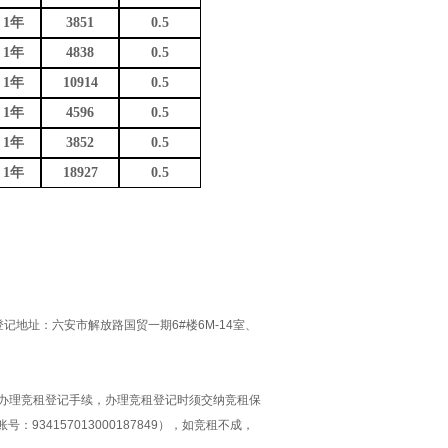
1
年
3851
0.5
1
年
4838
0.5
1
年
10914
0.5
1
年
4596
0.5
1
年
3852
0.5
1
年
18927
0.5
。
登记地址：六安市解放路国贸一期6#
楼
6M-14室
、
办理竞租登记手续，办理竞租登记时须交纳竞租保
4157013000187849），如竞租
不成，