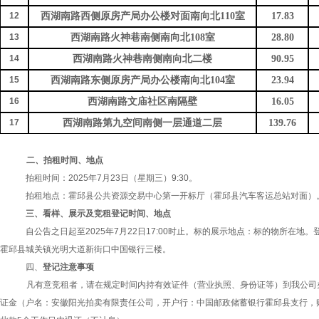
12
西湖南路西侧原房产局办公楼对面南向北
110室
17.83
13
西湖南路火神巷南侧南向北
108室
28.80
14
西湖南路火神巷南侧南向北二楼
90.95
15
西湖南路东侧原房产局办公楼南向北
104室
23.94
16
西湖南路文庙社区南隔壁
16.05
17
西湖南路第九空间南侧一层通道二层
139.76
二、拍
租
时间、地点
拍租
时间：
20
25年7月23日（星期三）9:30。
拍租地点：霍邱县
公共资源交易中心
第
一
开标厅
（霍邱县汽车客运总站对面）
三、看样、展示及竞
租
登记时间、地点
自公告之日起至
20
25年7月22
日
1
7:00时止。标的展示地点：标的物所在地。
霍邱县城关镇
光明大道新街口中国银行三楼。
四、
登记
注意事项
凡有意竞租者，请在规定时间内持有效证件（营业执照、身份证等）到我公司
证金（户名：安徽阳光拍卖有限责任公司，开户行：中国邮政储蓄银行霍邱县支行，账号：93