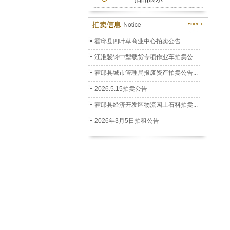
公务车拍卖公告
2026.7.3拍卖公告
霍邱县四叶草商业中心拍卖公告
江淮骏铃中型载货专项作业车拍卖公...
霍邱县城市管理局报废资产拍卖公告...
2026.5.15拍卖公告
霍邱县经济开发区物流园土石料拍卖...
2026年3月5日拍租公告
2026年1月22日拍卖公告
六安市裕安区人民政府储备二氧化硫...
安徽阳光拍卖公司拍卖公告2025.12....
孟集镇徐郢移民安置小区房屋拍卖公...
霍邱县冯井镇返乡创业园仓库拍租公...
霍邱县乌龙镇跑马岗村杨树拍卖公告...
霍邱县嘉利卧阳河畔房屋拍卖公告