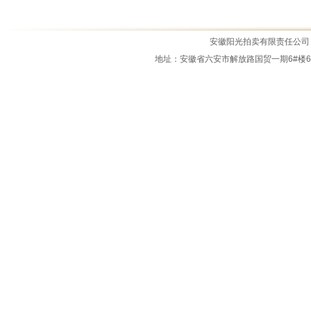
霍邱县原盛景宾馆商住楼拍租公告
霍邱县城市管理局资产拍租公告
安徽阳光拍卖有限责任公司 All Ri
地址：安徽省六安市解放路国贸一期6#楼6M-14室 
2025年11月7日拍卖公告
霍邱县锦绣新天地、锦绣新世界商业...
拍租公告2025.0919
公务车拍卖公告
2026.7.3拍卖公告
霍邱县四叶草商业中心拍卖公告
江淮骏铃中型载货专项作业车拍卖公...
霍邱县城市管理局报废资产拍卖公告...
2026.5.15拍卖公告
霍邱县经济开发区物流园土石料拍卖...
2026年3月5日拍租公告
2026年1月22日拍卖公告