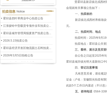
受霍邱县新店镇北戎西村
公务车拍卖公告
会现就有关事项公告如下：
2026.7.3拍卖公告
一、
拍
卖
标的
霍邱县四叶草商业中心拍卖公告
新店镇北戎西村养殖场设
江淮骏铃中型载货专项作业车拍卖公...
元。
二、拍
卖
时间、地点
霍邱县城市管理局报废资产拍卖公告...
拍卖
时间：
20
25年9月1
2026.5.15拍卖公告
拍卖地点：霍邱县
公共资
霍邱县经济开发区物流园土石料拍卖...
三、看样、展示及竞
买
登
2026年3月5日拍租公告
自公告之日起至
20
25年9
2026年1月22日拍卖公告
霍邱县城关镇
光明大道新街口中
四、
登记
注意事项
六安市裕安区人民政府储备二氧化硫...
凡有意竞买者，请在规定
安徽阳光拍卖公司拍卖公告2025.12....
证金（户名：安徽阳光拍卖有限责任
孟集镇徐郢移民安置小区房屋拍卖公...
此款
5个工作日内退还（不计息
霍邱县冯井镇返乡创业园仓库拍租公...
五、咨询电话
0564-33
霍邱县乌龙镇跑马岗村杨树拍卖公告...
霍邱县嘉利卧阳河畔房屋拍卖公告