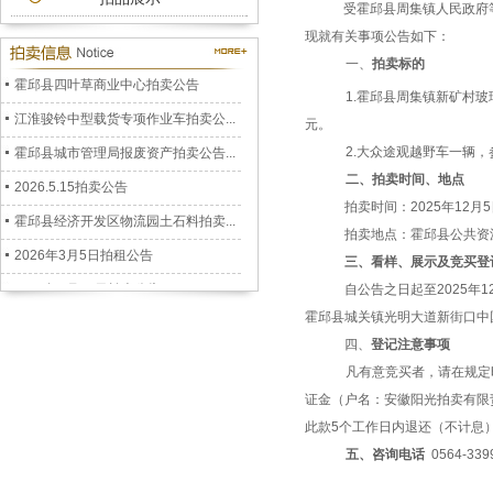
受霍邱县周集镇人民政府
公务车拍卖公告
现就有关事项公告如下：
2026.7.3拍卖公告
一、
拍
卖
标的
霍邱县四叶草商业中心拍卖公告
1.霍邱县周集镇新矿村
江淮骏铃中型载货专项作业车拍卖公...
元。
霍邱县城市管理局报废资产拍卖公告...
2.大众途观越野车一辆，
二、拍
卖
时间、地点
2026.5.15拍卖公告
拍卖
时间：
20
25年12月
霍邱县经济开发区物流园土石料拍卖...
拍卖地点：霍邱县
公共资
2026年3月5日拍租公告
三、看样、展示及竞
买
登
2026年1月22日拍卖公告
自公告之日起至
20
25年1
六安市裕安区人民政府储备二氧化硫...
霍邱县城关镇
光明大道新街口中
四、
登记
注意事项
安徽阳光拍卖公司拍卖公告2025.12....
凡有意竞买者，请在规定
孟集镇徐郢移民安置小区房屋拍卖公...
证金（户名：安徽阳光拍卖有限责任
霍邱县冯井镇返乡创业园仓库拍租公...
此款
5个工作日内退还（不计息
霍邱县乌龙镇跑马岗村杨树拍卖公告...
五、咨询电话
0564-33
霍邱县嘉利卧阳河畔房屋拍卖公告