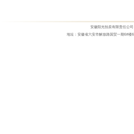
霍邱县原盛景宾馆商住楼拍租公告
霍邱县城市管理局资产拍租公告
2025年11月7日拍卖公告
安徽阳光拍卖有限责任公司 All Ri
地址：安徽省六安市解放路国贸一期6#楼6M-14室 
霍邱县锦绣新天地、锦绣新世界商业...
拍租公告2025.0919
公务车拍卖公告
2026.7.3拍卖公告
霍邱县四叶草商业中心拍卖公告
江淮骏铃中型载货专项作业车拍卖公...
霍邱县城市管理局报废资产拍卖公告...
2026.5.15拍卖公告
霍邱县经济开发区物流园土石料拍卖...
2026年3月5日拍租公告
2026年1月22日拍卖公告