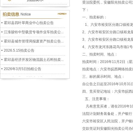
受法院委托，安徽阳光拍卖公司
公务车拍卖公告
下：
2026.7.3拍卖公告
一、拍卖标的：
霍邱县四叶草商业中心拍卖公告
1、六安市裕安区分路口镇裕龙星城
江淮骏铃中型载货专项作业车拍卖公...
2、六安市裕安区分路口镇裕龙星城
霍邱县城市管理局报废资产拍卖公告...
3、六安市裕安区分路口镇裕龙星城
4、六安市龙河东路花鸟市场1号楼
2026.5.15拍卖公告
二、拍卖时间、地点：
霍邱县经济开发区物流园土石料拍卖...
拍卖时间：2016年11月2日（
2026年3月5日拍租公告
拍卖地点：六安市皖西网络拍卖
2026年1月22日拍卖公告
三、标的展示时间、地点：
自公告之日起至2016年10月3
六安市裕安区人民政府储备二氧化硫...
四、竞买登记地址：六安市皖西
安徽阳光拍卖公司拍卖公告2025.12....
五、注意事项：
孟集镇徐郢移民安置小区房屋拍卖公...
凡有意竞买者，请在2016年1
霍邱县冯井镇返乡创业园仓库拍租公...
法院计划财务装备处，开户银行：安
六安市裕安区人民法院，开户银行：
霍邱县乌龙镇跑马岗村杨树拍卖公告...
交款凭证到安徽阳光拍卖公司办
霍邱县嘉利卧阳河畔房屋拍卖公告