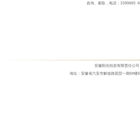
咨询、索取，电话：3399885 601
霍邱县原盛景宾馆商住楼拍租公告
霍邱县城市管理局资产拍租公告
2025年11月7日拍卖公告
霍邱县锦绣新天地、锦绣新世界商业...
拍租公告2025.0919
公务车拍卖公告
安徽阳光拍卖有限责任公司 All Ri
2026.7.3拍卖公告
地址：安徽省六安市解放路国贸一期6#楼6M-14室 
霍邱县四叶草商业中心拍卖公告
江淮骏铃中型载货专项作业车拍卖公...
霍邱县城市管理局报废资产拍卖公告...
2026.5.15拍卖公告
霍邱县经济开发区物流园土石料拍卖...
2026年3月5日拍租公告
2026年1月22日拍卖公告