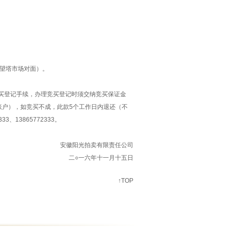
（望塔市场对面）。
买登记手续，办理竞买登记时须交纳竞买保证金
账户），如竞买不成，此款5个工作日内退还（不
、13865772333。
安徽阳光拍卖有限责任公司
六年十一月十五日
↑TOP