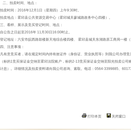
二、拍卖时间、地点：
拍卖时间：2016年12月1日（星期四）上午9:30时。
拍卖地点：霍邱县公共资源交易中心（霍邱城关蓼城路政务中心四楼）。
三、看样、展示及竞买登记时间、地点：
自公告之日起至2016年 11月30日16:00时止。
登记地址：六安市皖西路鼓楼新天地综合楼四楼、 霍邱县城关东湖路原工商局一楼
四、注意事项：
凡有意竞买者，请在规定时间内持有效证件（身份证、营业执照等）到我公司办理竞
（标的1竞买保证金交纳至霍邱法院账户，标的2-13竞买保证金交纳至阳光拍卖公司
计息）。详细情况及拍卖资料请向我公司咨询、索取。电话：0564-3399885、6017333
二○一
打印本页
关闭窗口