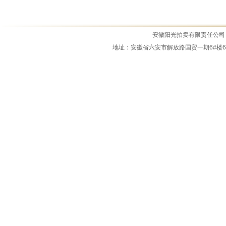
霍邱县冯井镇返乡创业园仓库拍租公...
霍邱县乌龙镇跑马岗村杨树拍卖公告...
安徽阳光拍卖有限责任公司 All Ri
霍邱县嘉利卧阳河畔房屋拍卖公告
地址：安徽省六安市解放路国贸一期6#楼6M-14室 
霍邱县原盛景宾馆商住楼拍租公告
霍邱县城市管理局资产拍租公告
2025年11月7日拍卖公告
霍邱县锦绣新天地、锦绣新世界商业...
拍租公告2025.0919
公务车拍卖公告
2026.7.3拍卖公告
霍邱县四叶草商业中心拍卖公告
江淮骏铃中型载货专项作业车拍卖公...
霍邱县城市管理局报废资产拍卖公告...
2026.5.15拍卖公告