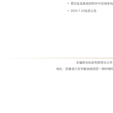
霍邱县孟集镇胡郢外圩农场承包
霍邱县原盛景宾馆商住楼拍租公告
2024.7.12拍卖公告
霍邱县城市管理局资产拍租公告
2025年11月7日拍卖公告
霍邱县锦绣新天地、锦绣新世界商业...
拍租公告2025.0919
公务车拍卖公告
2026.7.3拍卖公告
安徽阳光拍卖有限责任公司 All Ri
霍邱县四叶草商业中心拍卖公告
地址：安徽省六安市解放路国贸一期6#楼6M-14室 
江淮骏铃中型载货专项作业车拍卖公...
霍邱县城市管理局报废资产拍卖公告...
2026.5.15拍卖公告
霍邱县经济开发区物流园土石料拍卖...
2026年3月5日拍租公告
2026年1月22日拍卖公告