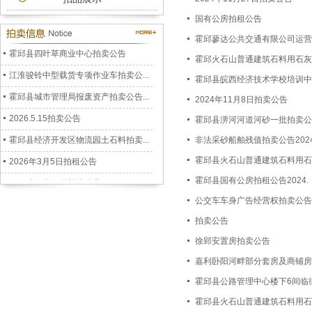
公务车拍卖公告
国有公房拍租公告
2026.7.3拍卖公告
霍邱蓼达公共交通有限公司运营
霍邱县四叶草商业中心拍卖公告
霍邱火石山普通建筑石料用石灰
江淮骏铃中型载货专项作业车拍卖公...
霍邱县皖西经济技术学校培训中
霍邱县城市管理局报废资产拍卖公告...
2024年11月8日拍卖公告
2026.5.15拍卖公告
霍邱县淠河河道河砂一批拍卖公
霍邱县经济开发区物流园土石料拍卖...
非法采砂船舶残值拍卖公告202
2026年3月5日拍租公告
霍邱县火石山普通建筑石料用石
2026年1月22日拍卖公告
霍邱县国有公房拍租公告2024.
六安市裕安区人民政府储备二氧化硫...
公交车车身广告经营权拍卖公告
拍卖公告
安徽阳光拍卖公司拍卖公告2025.12....
徐郢安置房拍卖公告
孟集镇徐郢移民安置小区房屋拍卖公...
嘉利卧阳河畔部分套房及商铺房
霍邱县冯井镇返乡创业园仓库拍租公...
霍邱县公路管理中心楼下6间临
霍邱县乌龙镇跑马岗村杨树拍卖公告...
霍邱县火石山普通建筑石料用石
霍邱县嘉利卧阳河畔房屋拍卖公告