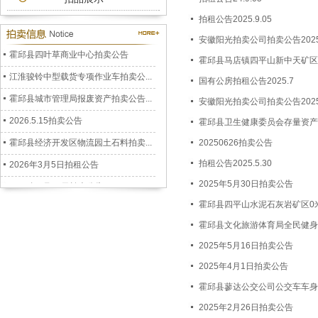
公务车拍卖公告
拍租公告2025.9.05
2026.7.3拍卖公告
安徽阳光拍卖公司拍卖公告2025.
霍邱县四叶草商业中心拍卖公告
霍邱县马店镇四平山新中天矿区
江淮骏铃中型载货专项作业车拍卖公...
国有公房拍租公告2025.7
霍邱县城市管理局报废资产拍卖公告...
安徽阳光拍卖公司拍卖公告2025
2026.5.15拍卖公告
霍邱县卫生健康委员会存量资产
霍邱县经济开发区物流园土石料拍卖...
20250626拍卖公告
2026年3月5日拍租公告
拍租公告2025.5.30
2026年1月22日拍卖公告
2025年5月30日拍卖公告
六安市裕安区人民政府储备二氧化硫...
霍邱县四平山水泥石灰岩矿区0
霍邱县文化旅游体育局全民健身
安徽阳光拍卖公司拍卖公告2025.12....
2025年5月16日拍卖公告
孟集镇徐郢移民安置小区房屋拍卖公...
2025年4月1日拍卖公告
霍邱县冯井镇返乡创业园仓库拍租公...
霍邱县蓼达公交公司公交车车身
霍邱县乌龙镇跑马岗村杨树拍卖公告...
2025年2月26日拍卖公告
霍邱县嘉利卧阳河畔房屋拍卖公告