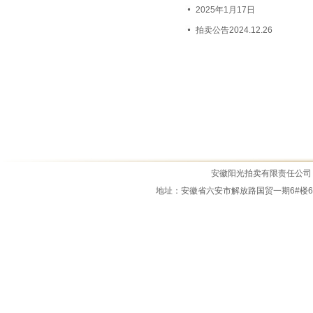
2025年1月17日
霍邱县原盛景宾馆商住楼拍租公告
拍卖公告2024.12.26
霍邱县城市管理局资产拍租公告
2025年11月7日拍卖公告
霍邱县锦绣新天地、锦绣新世界商业...
拍租公告2025.0919
公务车拍卖公告
2026.7.3拍卖公告
安徽阳光拍卖有限责任公司 All Ri
霍邱县四叶草商业中心拍卖公告
地址：安徽省六安市解放路国贸一期6#楼6M-14室 
江淮骏铃中型载货专项作业车拍卖公...
霍邱县城市管理局报废资产拍卖公告...
2026.5.15拍卖公告
霍邱县经济开发区物流园土石料拍卖...
2026年3月5日拍租公告
2026年1月22日拍卖公告